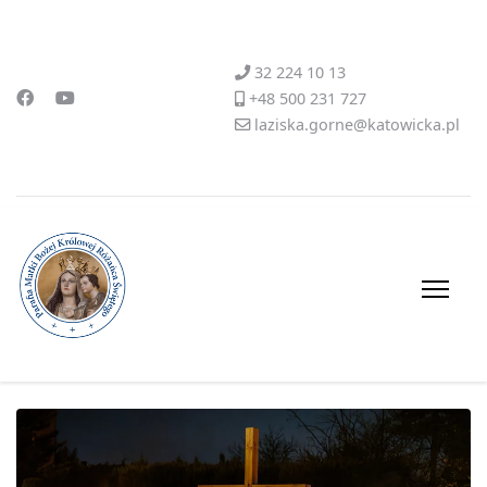
32 224 10 13
+48 500 231 727
laziska.gorne@katowicka.pl