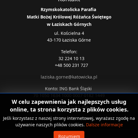
Rzymskokatolicka
Parafia
Matki Bożej Królowej Różańca Świętego
w Łaziskach Górnych
ul. Kościelna 4
43-170 Łaziska Górne
Telefon:
32 224 10 13
+48 500 231 727
laziska.gorne@katowicka.pl
Konto: ING Bank Śląski
70 1050 1634 1000 0007 0182 1449
W celu zapewnienia jak najlepszych usług
NIP: 635-15-82-456
online, ta strona korzysta z plików cookies.
Jeśli korzystasz z naszej strony internetowej, wyrażasz zgodę na
używanie naszych plików cookies.
Dalsze informacje
Rozumiem