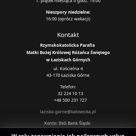
1. piątek miesiąca o godz. 19:00
Nieszpory niedzielne:
16:00 (oprócz wakacji)
Kontakt
Rzymskokatolicka
Parafia
Matki Bożej Królowej Różańca Świętego
w Łaziskach Górnych
ul. Kościelna 4
43-170 Łaziska Górne
Telefon:
32 224 10 13
+48 500 231 727
laziska.gorne@katowicka.pl
Konto: ING Bank Śląski
70 1050 1634 1000 0007 0182 1449